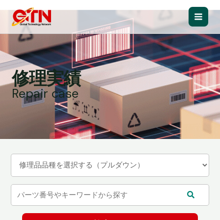
内
容
Main
を
ス
Men
キ
ッ
修理実績
プ
Repair case