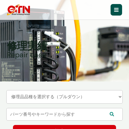
内
容
Main
を
ス
Men
キ
ッ
修理実績
プ
Repair case