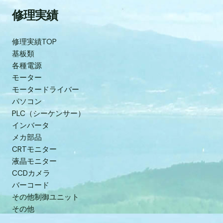
修理実績
修理実績TOP
基板類
各種電源
モーター
モータードライバー
パソコン
PLC（シーケンサー）
インバータ
メカ部品
CRTモニター
液晶モニター
CCDカメラ
バーコード
その他制御ユニット
その他