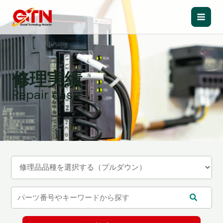
内
容
Main
を
ス
Men
キ
ッ
修理実績
プ
Repair case