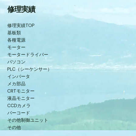
修理実績
修理実績TOP
基板類
各種電源
モーター
モータードライバー
パソコン
PLC（シーケンサー）
インバータ
メカ部品
CRTモニター
液晶モニター
CCDカメラ
バーコード
その他制御ユニット
その他