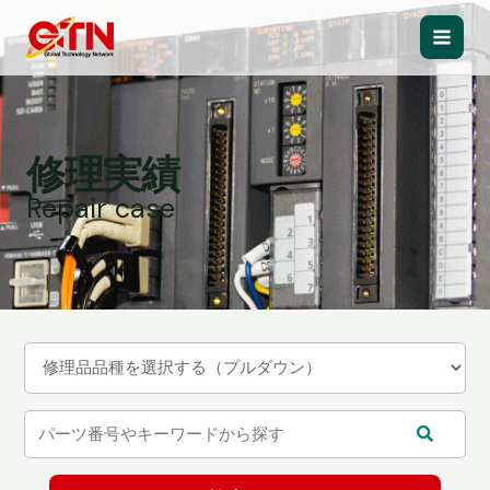
内
容
Main
を
ス
Men
キ
ッ
修理実績
プ
Repair case