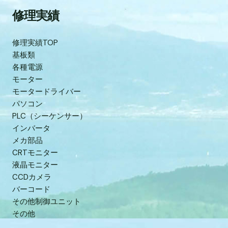
修理実績
修理実績TOP
基板類
各種電源
モーター
モータードライバー
パソコン
PLC（シーケンサー）
インバータ
メカ部品
CRTモニター
液晶モニター
CCDカメラ
バーコード
その他制御ユニット
その他