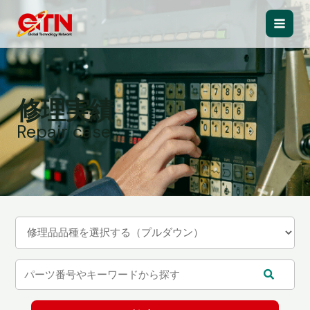
内
容
Main
を
ス
Men
キ
ッ
修理実績
プ
Repair case