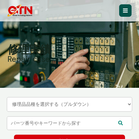
内
容
Main
を
ス
Men
キ
ッ
修理実績
プ
Repair case