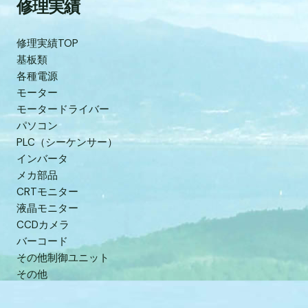
修理実績
修理実績TOP
基板類
各種電源
モーター
モータードライバー
パソコン
PLC（シーケンサー）
インバータ
メカ部品
CRTモニター
液晶モニター
CCDカメラ
バーコード
その他制御ユニット
その他