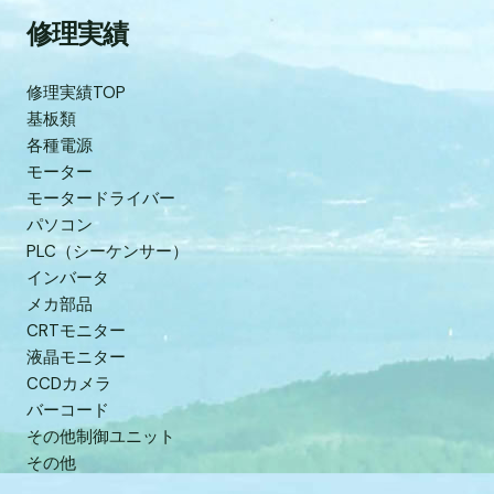
修理実績
修理実績TOP
基板類
各種電源
モーター
モータードライバー
パソコン
PLC（シーケンサー）
インバータ
メカ部品
CRTモニター
液晶モニター
CCDカメラ
バーコード
その他制御ユニット
その他