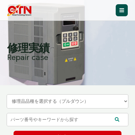
内
容
Main
を
ス
Men
キ
ッ
修理実績
プ
Repair case