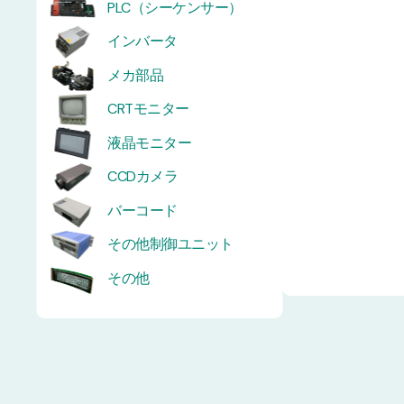
PLC（シーケンサー）
インバータ
メカ部品
CRTモニター
液晶モニター
CCDカメラ
バーコード
その他制御ユニット
その他