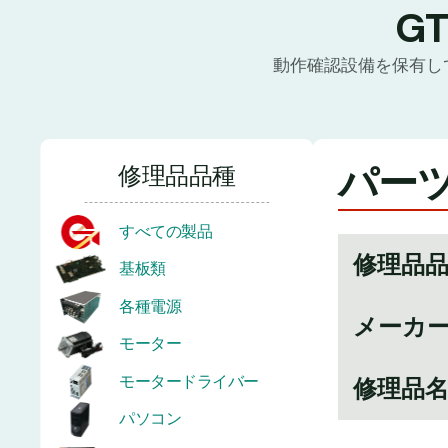
G
動作確認設備を保有し
パーツ
修理品品種
すべての製品
修理品
基板類
各種電源
メーカ
モーター
モータードライバー
修理品
パソコン