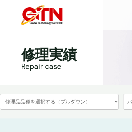
内
容
を
ス
キ
ッ
修理実績
プ
Repair case