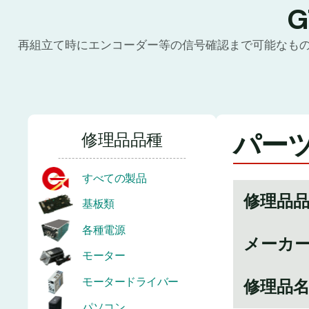
再組立て時にエンコーダー等の信号確認まで可能なも
パーツ番
修理品品種
すべての製品
修理品
基板類
各種電源
メーカ
モーター
モータードライバー
修理品
パソコン