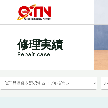
内
容
を
ス
キ
ッ
修理実績
プ
Repair case