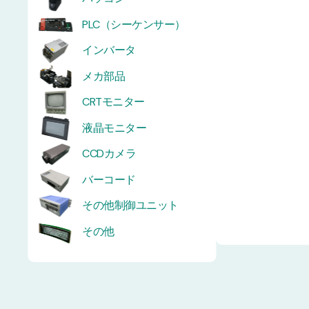
PLC（シーケンサー）
インバータ
メカ部品
CRTモニター
液晶モニター
CCDカメラ
バーコード
その他制御ユニット
その他