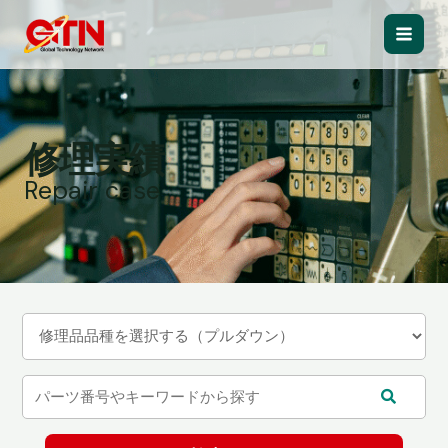
内
容
Main
を
ス
Men
キ
ッ
修理実績
プ
Repair case