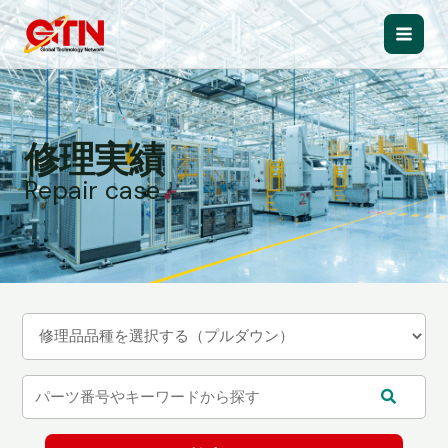
内
容
Main
を
ス
Men
キ
ッ
修理実績
プ
Repair case