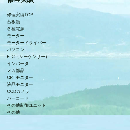
修理実績TOP
基板類
各種電源
モーター
モータードライバー
パソコン
PLC（シーケンサー）
インバータ
メカ部品
CRTモニター
液晶モニター
CCDカメラ
バーコード
その他制御ユニット
その他