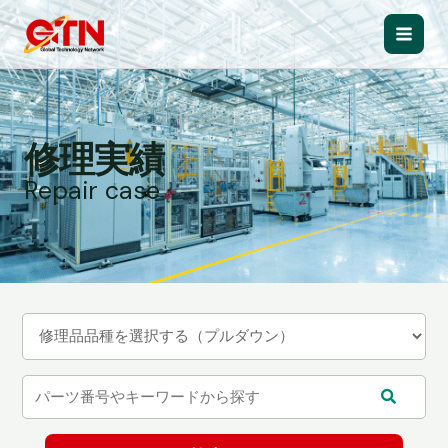
内
容
Main
を
ス
Men
キ
ッ
修理実績
プ
Repair case