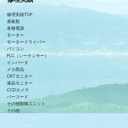
修理実績TOP
基板類
各種電源
モーター
モータードライバー
パソコン
PLC（シーケンサー）
インバータ
メカ部品
CRTモニター
液晶モニター
CCDカメラ
バーコード
その他制御ユニット
その他