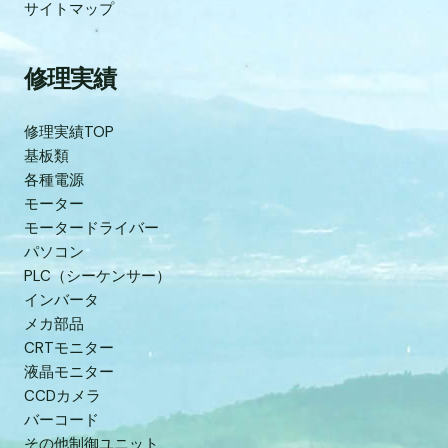
サイトマップ
修理実績
修理実績TOP
基板類
各種電源
モーター
モータードライバー
パソコン
PLC（シーケンサー）
インバータ
メカ部品
CRTモニター
液晶モニター
CCDカメラ
バーコード
その他制御ユニット