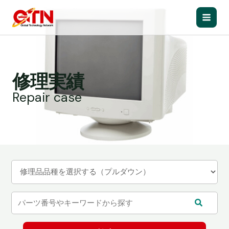
内
容
Main
を
ス
Men
キ
ッ
修理実績
プ
Repair case