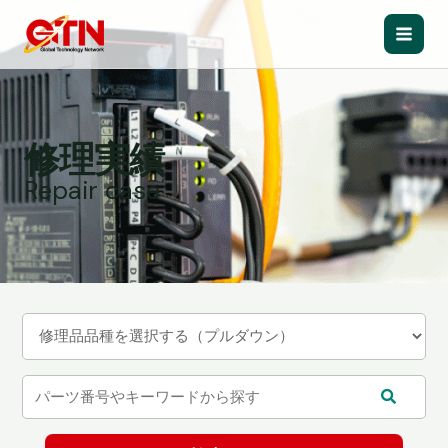
内
容
Main
を
ス
Men
キ
ッ
修理実績
プ
Repair case