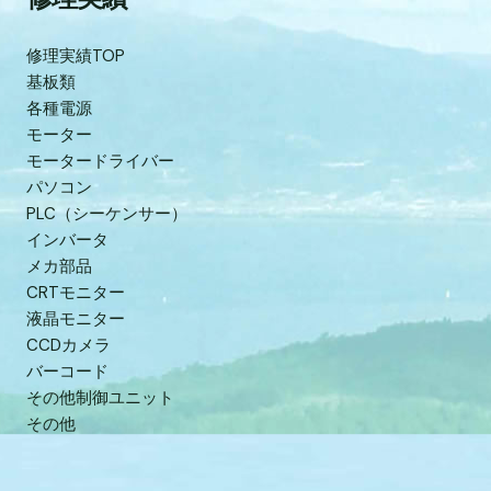
修理実績TOP
基板類
各種電源
モーター
モータードライバー
パソコン
PLC（シーケンサー）
インバータ
メカ部品
CRTモニター
液晶モニター
CCDカメラ
バーコード
その他制御ユニット
その他