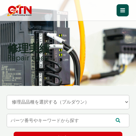
内
容
Main
を
ス
Men
キ
ッ
修理実績
プ
Repair case