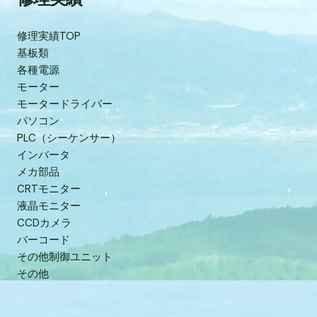
修理実績TOP
基板類
各種電源
モーター
モータードライバー
パソコン
PLC（シーケンサー）
インバータ
メカ部品
CRTモニター
液晶モニター
CCDカメラ
バーコード
その他制御ユニット
その他