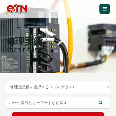
内
容
Main
を
ス
Men
キ
ッ
修理実績
プ
Repair case