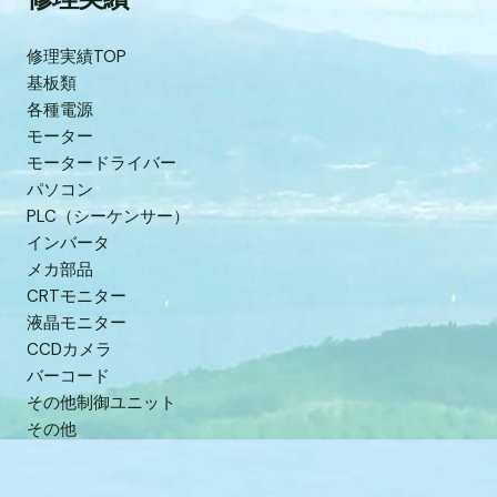
修理実績TOP
基板類
各種電源
モーター
モータードライバー
パソコン
PLC（シーケンサー）
インバータ
メカ部品
CRTモニター
液晶モニター
CCDカメラ
バーコード
その他制御ユニット
その他