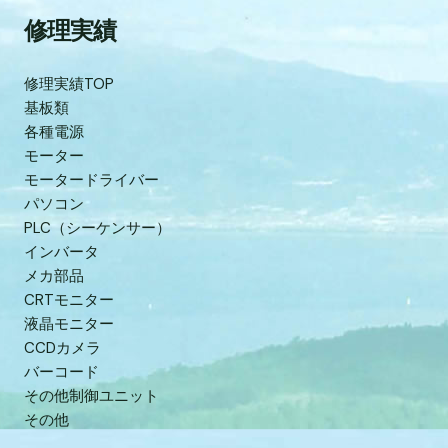
修理実績
修理実績TOP
基板類
各種電源
モーター
モータードライバー
パソコン
PLC（シーケンサー）
インバータ
メカ部品
CRTモニター
液晶モニター
CCDカメラ
バーコード
その他制御ユニット
その他