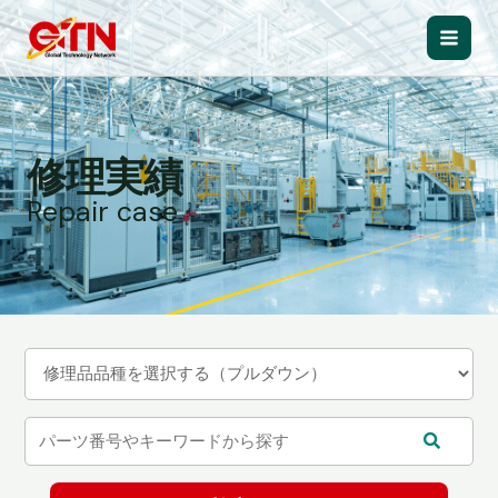
内
容
Main
を
ス
Men
キ
ッ
修理実績
プ
Repair case