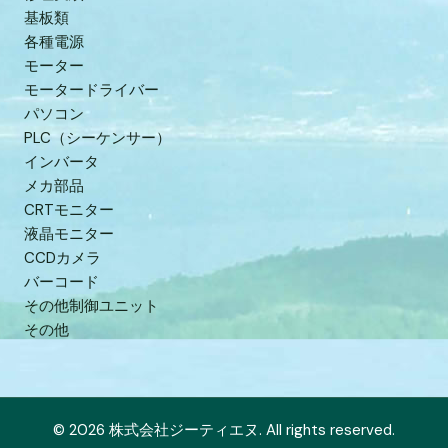
基板類
各種電源
モーター
モータードライバー
パソコン
PLC（シーケンサー）
インバータ
メカ部品
CRTモニター
液晶モニター
CCDカメラ
バーコード
その他制御ユニット
その他
© 2026 株式会社ジーティエヌ. All rights reserved.