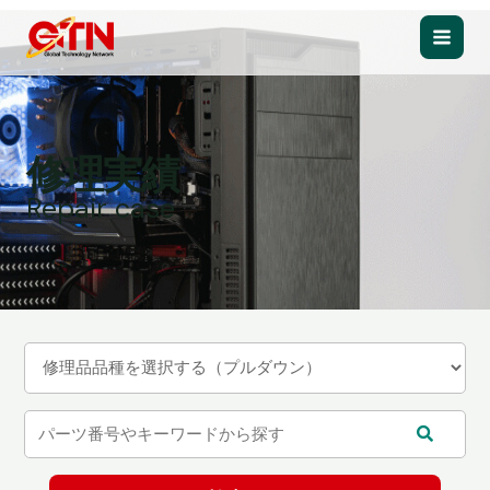
内
容
Main
を
ス
Men
キ
ッ
修理実績
プ
Repair case