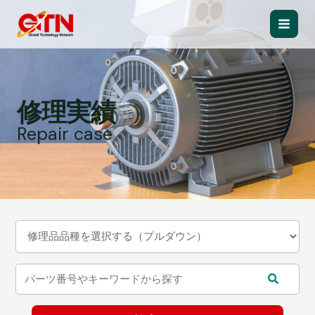
内
容
Main
を
ス
Men
キ
ッ
修理実績
プ
Repair case