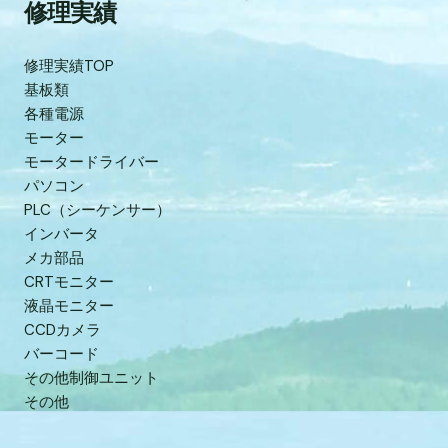
修理実績
修理実績TOP
基板類
各種電源
モーター
モータードライバー
パソコン
PLC（シーケンサー）
インバータ
メカ部品
CRTモニター
液晶モニター
CCDカメラ
バーコード
その他制御ユニット
その他