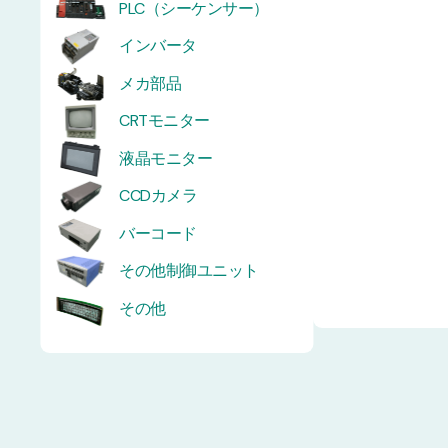
PLC（シーケンサー）
インバータ
メカ部品
CRTモニター
液晶モニター
CCDカメラ
バーコード
その他制御ユニット
その他