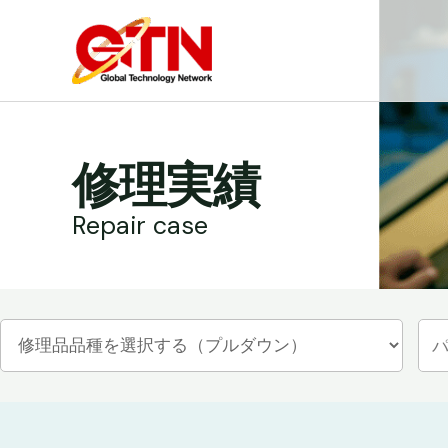
内
容
を
ス
キ
ッ
修理実績
プ
Repair case