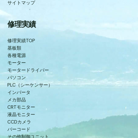
サイトマップ
修理実績
修理実績TOP
基板類
各種電源
モーター
モータードライバー
パソコン
PLC（シーケンサー）
インバータ
メカ部品
CRTモニター
液晶モニター
CCDカメラ
バーコード
その他制御ユニット