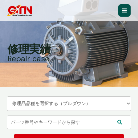
内
容
Main
を
ス
Men
キ
ッ
修理実績
プ
Repair case