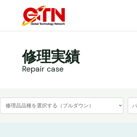
内
容
を
ス
キ
ッ
修理実績
プ
Repair case