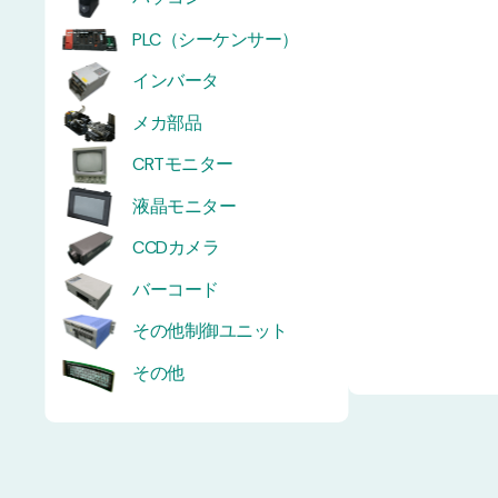
PLC（シーケンサー）
インバータ
メカ部品
CRTモニター
液晶モニター
CCDカメラ
バーコード
その他制御ユニット
その他