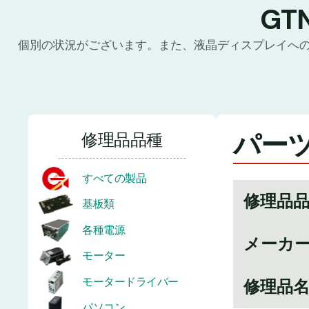
GT
個別の状況がございます。また、液晶ディスプレイへ
パーツ
修理品品種
すべての製品
修理品
基板類
各種電源
メーカ
モーター
モータードライバー
修理品
パソコン