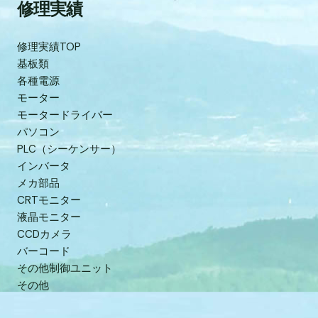
修理実績
修理実績TOP
基板類
各種電源
モーター
モータードライバー
パソコン
PLC（シーケンサー）
インバータ
メカ部品
CRTモニター
液晶モニター
CCDカメラ
バーコード
その他制御ユニット
その他