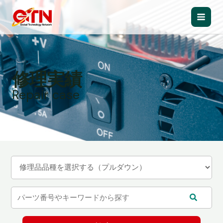
内
容
Main
を
ス
Men
キ
ッ
修理実績
プ
Repair case