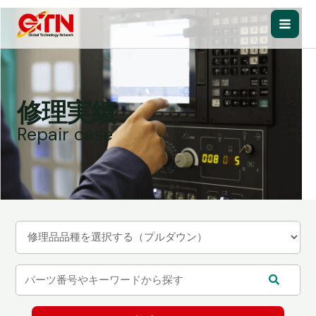
内
容
Main
を
ス
Men
キ
ッ
修理実績
プ
Repair case