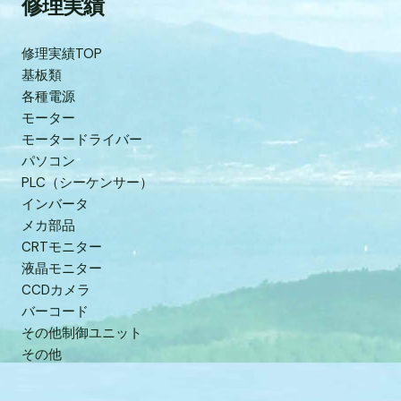
修理実績
修理実績TOP
基板類
各種電源
モーター
モータードライバー
パソコン
PLC（シーケンサー）
インバータ
メカ部品
CRTモニター
液晶モニター
CCDカメラ
バーコード
その他制御ユニット
その他