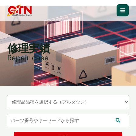
内
容
Main
を
ス
Men
キ
ッ
修理実績
プ
Repair case