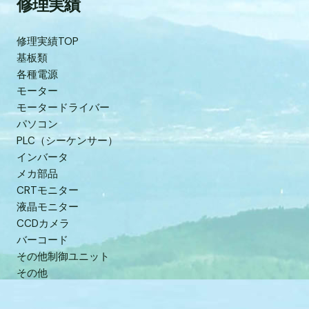
修理実績
修理実績TOP
基板類
各種電源
モーター
モータードライバー
パソコン
PLC（シーケンサー）
インバータ
メカ部品
CRTモニター
液晶モニター
CCDカメラ
バーコード
その他制御ユニット
その他