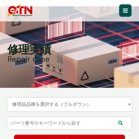
内
容
Main
を
ス
Men
キ
ッ
修理実績
プ
Repair case