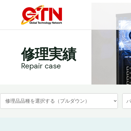
内
容
を
ス
キ
ッ
修理実績
プ
Repair case