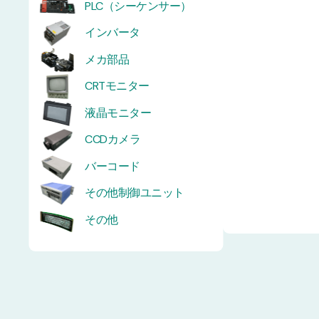
PLC（シーケンサー）
インバータ
メカ部品
CRTモニター
液晶モニター
CCDカメラ
バーコード
その他制御ユニット
その他