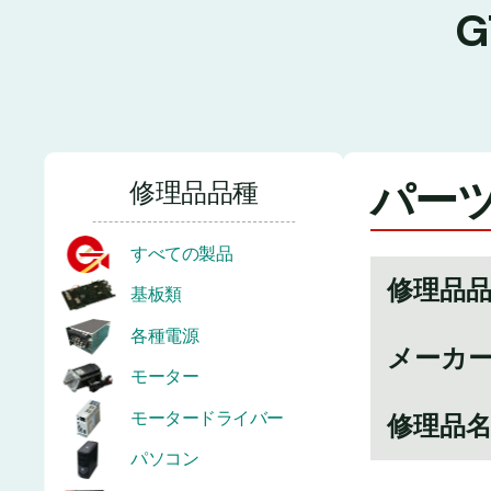
パーツ
修理品品種
すべての製品
修理品
基板類
各種電源
メーカ
モーター
モータードライバー
修理品
パソコン