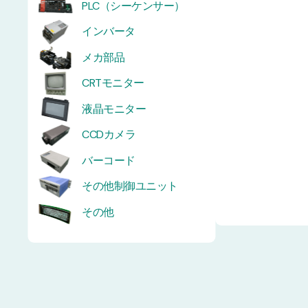
PLC（シーケンサー）
インバータ
メカ部品
CRTモニター
液晶モニター
CCDカメラ
バーコード
その他制御ユニット
その他