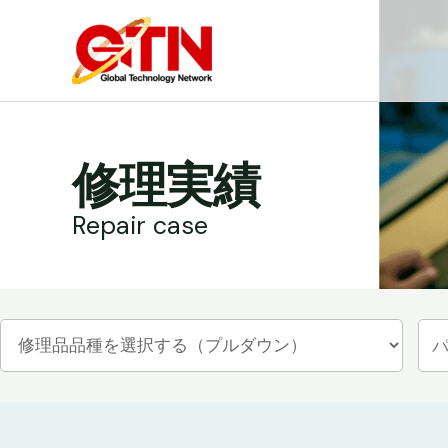
内
容
を
ス
キ
ッ
修理実績
プ
Repair case