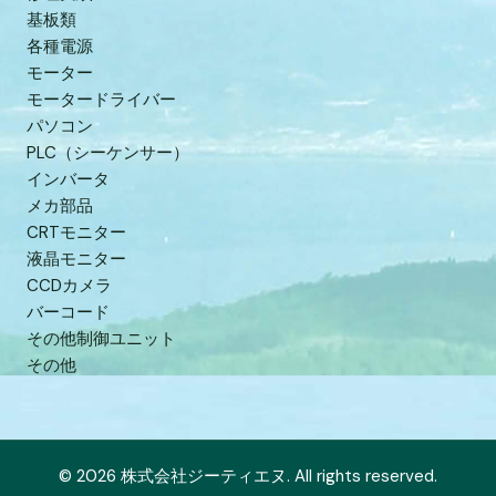
基板類
各種電源
モーター
モータードライバー
パソコン
PLC（シーケンサー）
インバータ
メカ部品
CRTモニター
液晶モニター
CCDカメラ
バーコード
その他制御ユニット
その他
© 2026 株式会社ジーティエヌ. All rights reserved.