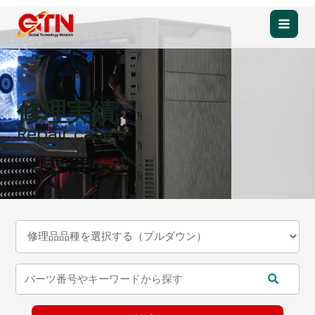
内
容
Main
を
ス
Men
キ
ッ
修理実績
プ
Repair case