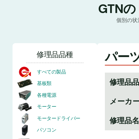
GTN
個別の状
パーツ
修理品品種
すべての製品
修理品
基板類
各種電源
メーカ
モーター
モータードライバー
修理品
パソコン