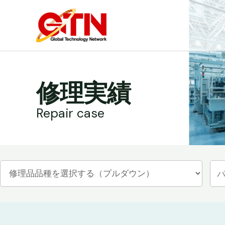
内
容
を
ス
キ
ッ
修理実績
プ
Repair case