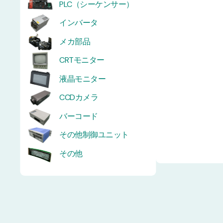
PLC（シーケンサー）
インバータ
メカ部品
CRTモニター
液晶モニター
CCDカメラ
バーコード
その他制御ユニット
その他