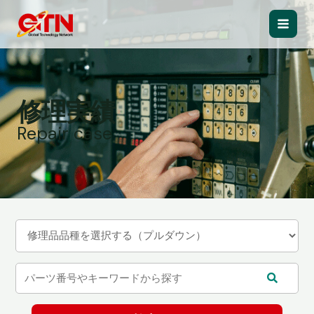
内
容
Main
を
ス
Men
キ
ッ
修理実績
プ
Repair case