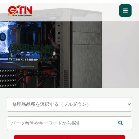
内
容
Main
を
ス
Men
キ
ッ
修理実績
プ
Repair case