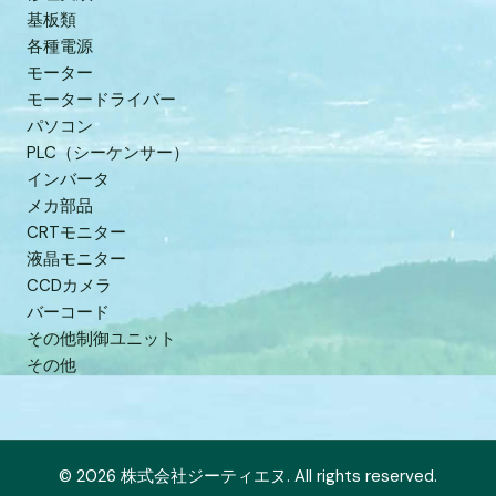
基板類
各種電源
モーター
モータードライバー
パソコン
PLC（シーケンサー）
インバータ
メカ部品
CRTモニター
液晶モニター
CCDカメラ
バーコード
その他制御ユニット
その他
© 2026 株式会社ジーティエヌ. All rights reserved.