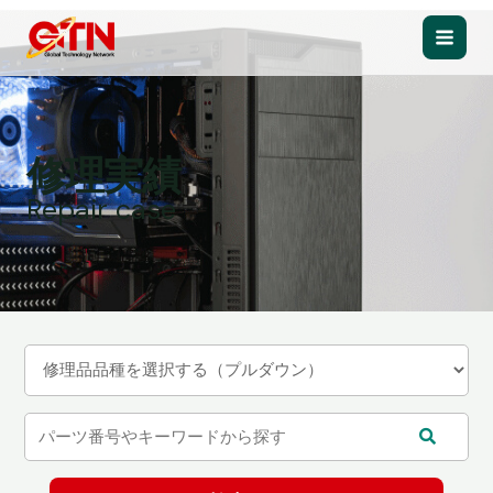
内
容
Main
を
ス
Men
キ
ッ
修理実績
プ
Repair case