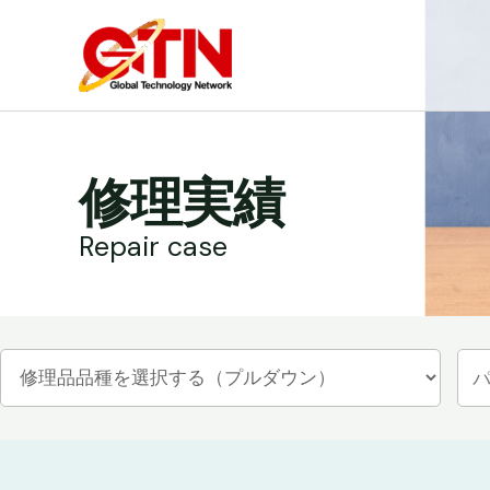
内
容
を
ス
キ
ッ
修理実績
プ
Repair case