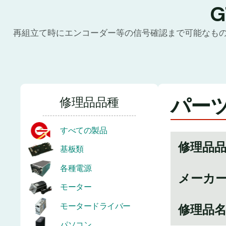
再組立て時にエンコーダー等の信号確認まで可能なも
パーツ
修理品品種
すべての製品
修理品
基板類
各種電源
メーカ
モーター
モータードライバー
修理品
パソコン