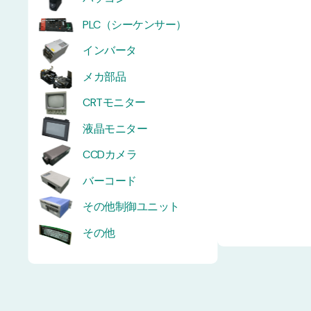
PLC（シーケンサー）
インバータ
メカ部品
CRTモニター
液晶モニター
CCDカメラ
バーコード
その他制御ユニット
その他