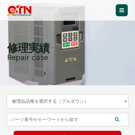
内
容
Main
を
ス
Men
キ
ッ
修理実績
プ
Repair case