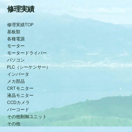
修理実績
修理実績TOP
基板類
各種電源
モーター
モータードライバー
パソコン
PLC（シーケンサー）
インバータ
メカ部品
CRTモニター
液晶モニター
CCDカメラ
バーコード
その他制御ユニット
その他