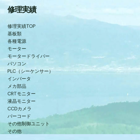
修理実績
修理実績TOP
基板類
各種電源
モーター
モータードライバー
パソコン
PLC（シーケンサー）
インバータ
メカ部品
CRTモニター
液晶モニター
CCDカメラ
バーコード
その他制御ユニット
その他