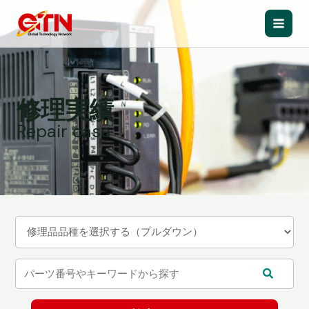
内
容
Main
を
ス
Men
キ
ッ
修理実績
プ
Repair case