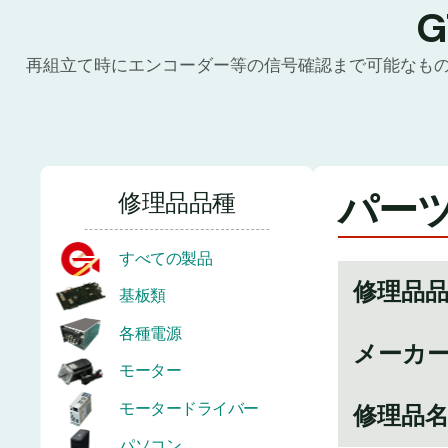
再組立て時にエンコーダー等の信号確認まで可能なも
パーツ
修理品品種
すべての製品
修理品
基板類
各種電源
メーカ
モーター
モータードライバー
修理品
パソコン