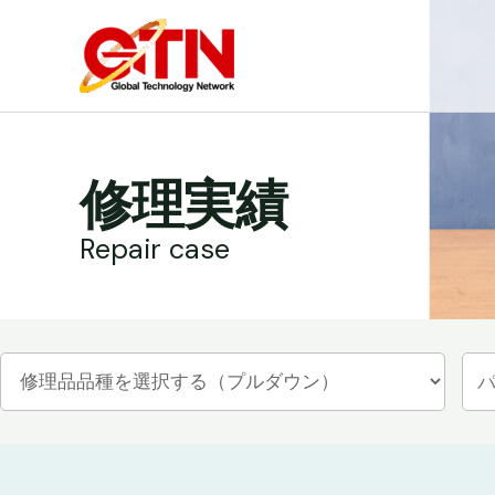
内
容
を
ス
キ
ッ
修理実績
プ
Repair case