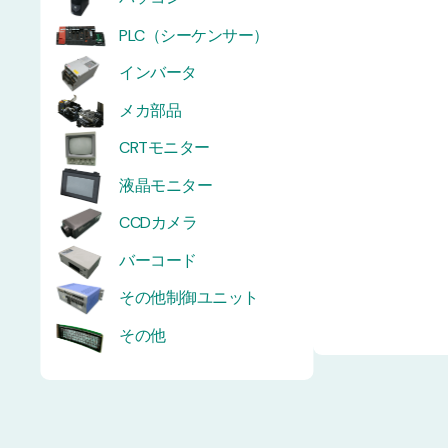
PLC（シーケンサー）
インバータ
メカ部品
CRTモニター
液晶モニター
CCDカメラ
バーコード
その他制御ユニット
その他