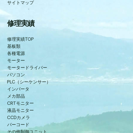
サイトマップ
修理実績
修理実績TOP
基板類
各種電源
モーター
モータードライバー
パソコン
PLC（シーケンサー）
インバータ
メカ部品
CRTモニター
液晶モニター
CCDカメラ
バーコード
その他制御ユニット