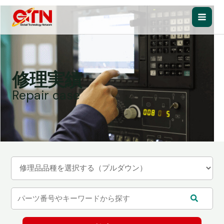
内
容
Main
を
ス
Men
キ
ッ
修理実績
プ
Repair case