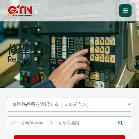
内
容
Main
を
ス
Men
キ
ッ
修理実績
プ
Repair case