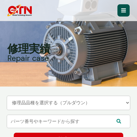
内
容
Main
を
ス
Men
キ
ッ
修理実績
プ
Repair case