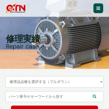
内
容
Main
を
ス
Men
キ
ッ
修理実績
プ
Repair case