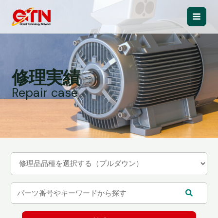
内
容
Main
を
ス
Men
キ
ッ
修理実績
プ
Repair case