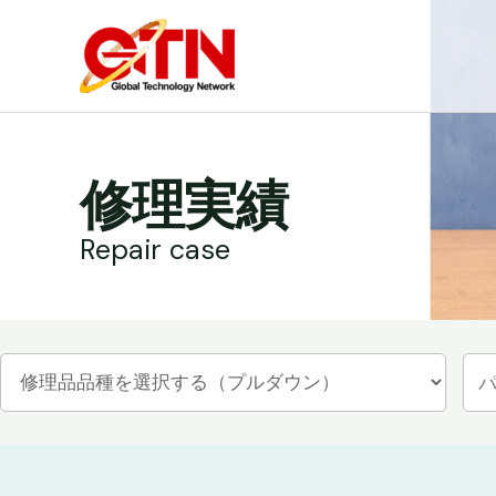
内
容
を
ス
キ
ッ
修理実績
プ
Repair case