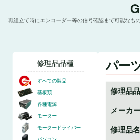
再組立て時にエンコーダー等の信号確認まで可能なも
パーツ
修理品品種
すべての製品
修理品
基板類
各種電源
メーカ
モーター
モータードライバー
修理品
パソコン