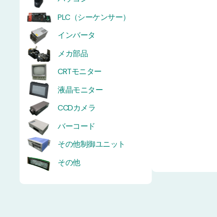
PLC（シーケンサー）
インバータ
メカ部品
CRTモニター
液晶モニター
CCDカメラ
バーコード
その他制御ユニット
その他