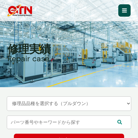
内
容
Main
を
ス
Men
キ
ッ
修理実績
プ
Repair case