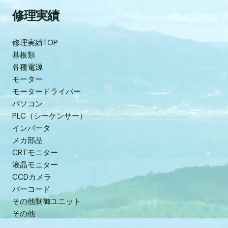
修理実績
修理実績TOP
基板類
各種電源
モーター
モータードライバー
パソコン
PLC（シーケンサー）
インバータ
メカ部品
CRTモニター
液晶モニター
CCDカメラ
バーコード
その他制御ユニット
その他