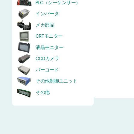
PLC（シーケンサー）
インバータ
メカ部品
CRTモニター
液晶モニター
CCDカメラ
バーコード
その他制御ユニット
その他