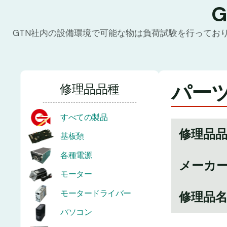
GTN社内の設備環境で可能な物は負荷試験を行ってお
パーツ
修理品品種
すべての製品
修理品
基板類
各種電源
メーカ
モーター
モータードライバー
修理品
パソコン