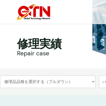
内
容
を
ス
キ
ッ
修理実績
プ
Repair case