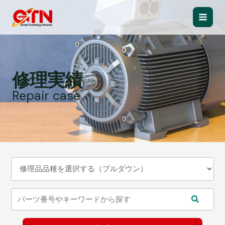
内
容
Main
を
ス
Men
キ
ッ
修理実績
プ
Repair case