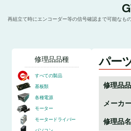
再組立て時にエンコーダー等の信号確認まで可能なも
パーツ
修理品品種
すべての製品
修理品
基板類
各種電源
メーカ
モーター
モータードライバー
修理品
パソコン