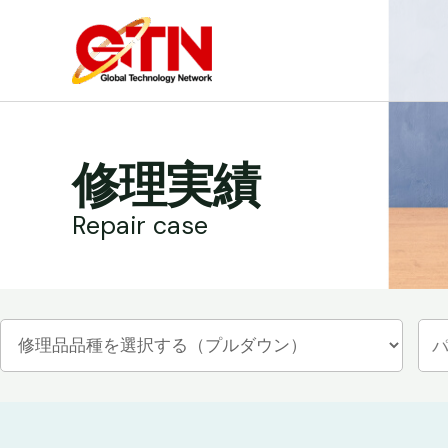
内
容
を
ス
キ
ッ
修理実績
プ
Repair case