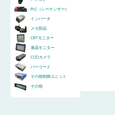
PLC（シーケンサー）
インバータ
メカ部品
CRTモニター
液晶モニター
CCDカメラ
バーコード
その他制御ユニット
その他