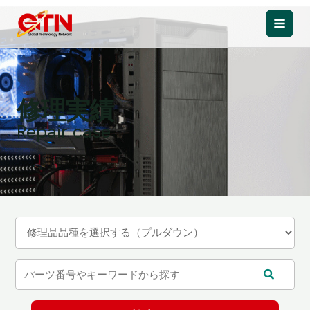
内
容
Main
を
ス
Men
キ
ッ
修理実績
プ
Repair case