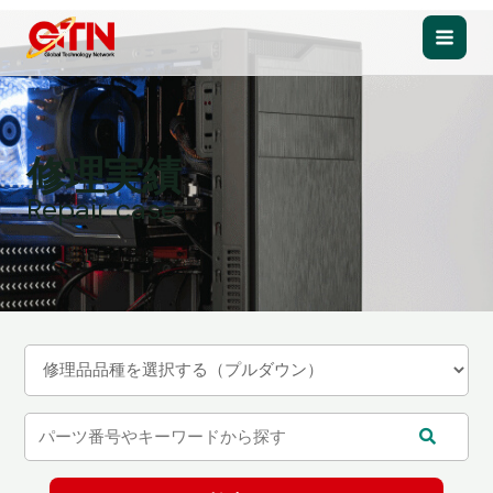
内
容
Main
を
ス
Men
キ
ッ
修理実績
プ
Repair case