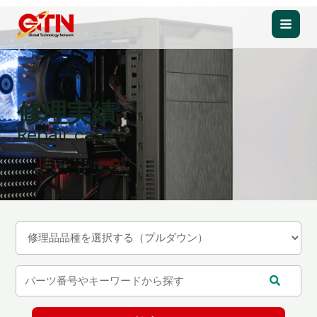
内
容
Main
を
ス
Men
キ
ッ
修理実績
プ
Repair case